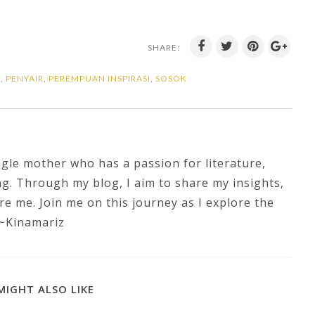
SHARE:
S
,
PENYAIR
,
PEREMPUAN INSPIRASI
,
SOSOK
ingle mother who has a passion for literature,
ng. Through my blog, I aim to share my insights,
re me. Join me on this journey as I explore the
 ~Kinamariz
MIGHT ALSO LIKE