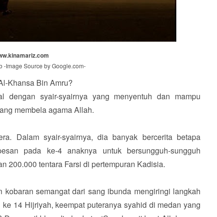
ww.kinamariz.com
 -Image Source by Google.com-
Al-Khansa Bin Amru?
nal dengan syair-syairnya yang menyentuh dan mampu
uang membela agama Allah.
. Dalam syair-syairnya, dia banyak bercerita betapa
pesan pada ke-4 anaknya untuk bersungguh-sungguh
 200.000 tentara Farsi di pertempuran Kadisia.
un kobaran semangat dari sang ibunda mengiringi langkah
 ke 14 Hijriyah, keempat puteranya syahid di medan yang