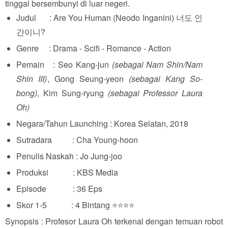
tinggal bersembunyi di luar negeri.
Judul : Are You Human (Neodo Inganini) 너도 인
간이니?
Genre : Drama - Scifi - Romance - Action
Pemain : Seo Kang-jun
(sebagai Nam Shin/Nam
Shin III)
, Gong Seung-yeon
(sebagai Kang So-
bong)
, Kim Sung-ryung
(sebagai Professor Laura
Oh)
Negara/Tahun Launching : Korea Selatan, 2018
Sutradara : Cha Young-hoon
Penulis Naskah : Jo Jung-joo
Produksi : KBS Media
Episode : 36 Eps
Skor 1-5 : 4 Bintang ⭐⭐⭐⭐
Synopsis : Profesor Laura Oh terkenal dengan temuan robot